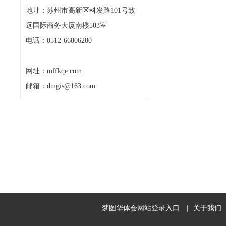
地址：苏州市高新区科发路101号致
远国际商务大厦南楼503室
电话：0512-66806280
网址：mffkqe.com
邮箱：dmgis@163.com
梦图华体会网站登录入口
|
关于我们