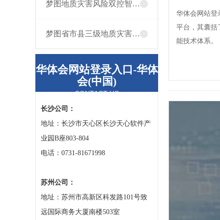
梦图地质灾害风险双控智…
华体会网站登录
平台，其囊括
梦图省市县三级地质灾害…
能技术体系。
华体会网站登录入口-华体
会(中国)
CONTACT US
长沙公司：
地址：长沙市天心区长沙天心软件产
业园B座803-804
电话：0731-81671998
苏州公司：
地址：苏州市高新区科发路101号致
远国际商务大厦南楼503室