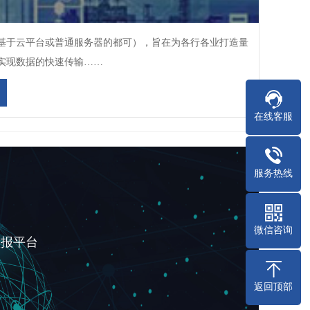
基于云平台或普通服务器的都可），旨在为各行各业打造量
实现数据的快速传输……
在线客服
服务热线
微信咨询
预报平台
返回顶部