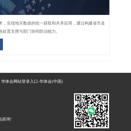
术，实现地灾数据的统一获取和共享应用，通过构建省市县
急处置支撑与部门协同防治能力。
华体会网站登录入口-华体会(中国)
电咨询!