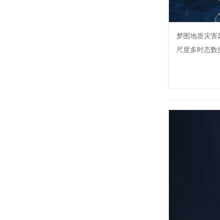
梦图地质灾害
尺度多时态数