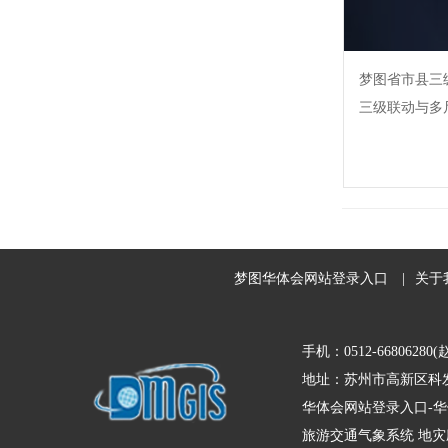
梦图省市县三
三级联动与多
梦图华体会网站登录入口
|
关于
手机：0512-66806280(
地址：苏州市高新区科发
华体会网站登录入口-华
旅游交通气象系统
地灾