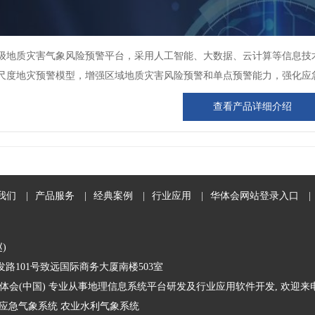
级地质灾害气象风险预警平台，采用人工智能、大数据、云计算等信息技
尺度地灾预警模型，增强区域地质灾害风险预警和单点预警能力，强化应
查看产品详细介绍
我们
|
产品服务
|
经典案例
|
行业应用
|
华体会网站登录入口
|
赵)
路101号致远国际商务大厦南楼503室
体会(中国) 专业从事地理信息系统平台研发及行业应用软件开发, 欢迎来
应急气象系统
农业水利气象系统