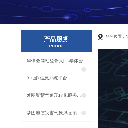
您的位置：
产品服务
PRODUCT
华体会网站登录入口-华体会
(中国) 信息系统平台
梦图智慧气象现代化服务…
梦图地质灾害气象风险预…